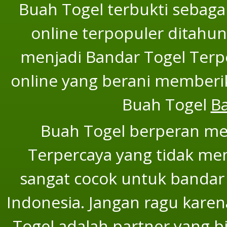
Buah Togel terbukti sebaga
online terpopuler ditahun
menjadi Bandar Togel Terper
online yang berani memberi
Buah Togel
B
Buah Togel berperan men
Terpercaya yang tidak mem
sangat cocok untuk bandar 
Indonesia. Jangan ragu karen
Togel adalah partner yang b