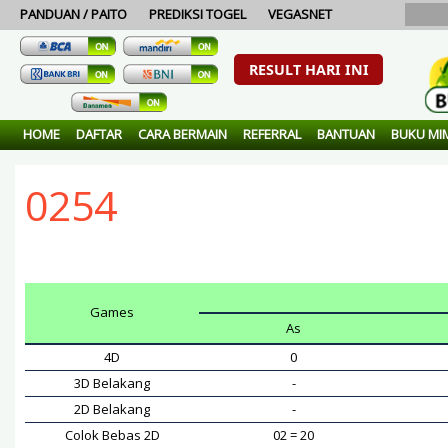
PANDUAN / PAITO
PREDIKSI TOGEL
VEGASNET
RESULT HARI INI
Selamat datang di Buah Togel. Bandar togel 100% a
HOME
DAFTAR
CARA BERMAIN
REFERRAL
BANTUAN
BUKU MI
0254
Games
As
4D
0
3D Belakang
-
2D Belakang
-
Colok Bebas 2D
02 = 20