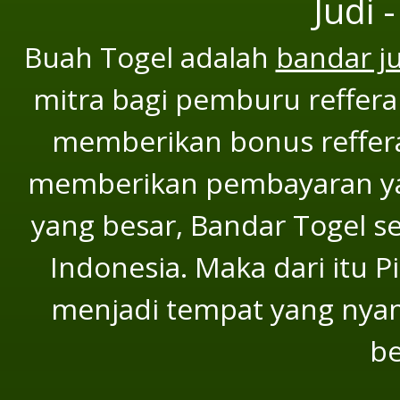
Judi 
Buah Togel adalah
bandar j
mitra bagi pemburu refferal
memberikan bonus refferal
memberikan pembayaran yan
yang besar, Bandar Togel se
Indonesia. Maka dari itu P
menjadi tempat yang nya
be