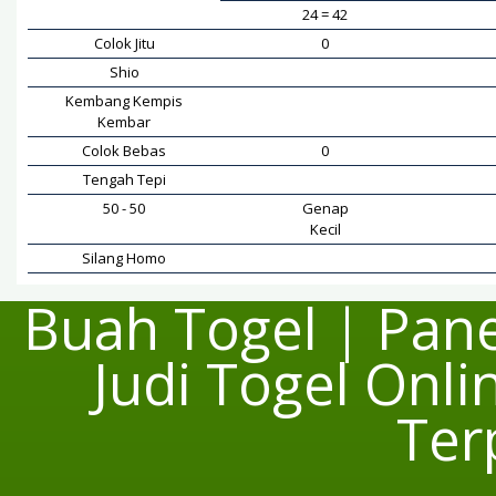
24 = 42
Colok Jitu
0
Shio
Kembang Kempis
Kembar
Colok Bebas
0
Tengah Tepi
50 - 50
Genap
Kecil
Silang Homo
Buah Togel | Pane
Judi Togel Onl
Ter