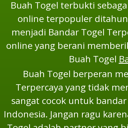
Buah Togel terbukti sebaga
online terpopuler ditahun
menjadi Bandar Togel Terper
online yang berani memberi
Buah Togel
B
Buah Togel berperan men
Terpercaya yang tidak mem
sangat cocok untuk bandar 
Indonesia. Jangan ragu karen
Togel adalah partner yang b