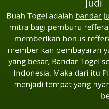
Judi 
Buah Togel adalah
bandar j
mitra bagi pemburu refferal
memberikan bonus refferal
memberikan pembayaran yan
yang besar, Bandar Togel se
Indonesia. Maka dari itu P
menjadi tempat yang nya
be