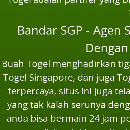
Bandar SGP - Agen S
Dengan 
Buah Togel menghadirkan tiga
Togel Singapore, dan juga To
terpercaya, situs ini juga t
yang tak kalah serunya deng
anda bisa bermain 24 jam p