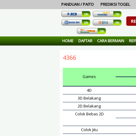
PANDUAN / PAITO
PREDIKSI TOGEL
RE
Selamat datang di Buah Togel. Bandar togel 100% aman dan terp
HOME
DAFTAR
CARA BERMAIN
REF
4366
Games
4D
3D Belakang
2D Belakang
Colok Bebas 2D
Colok Jitu