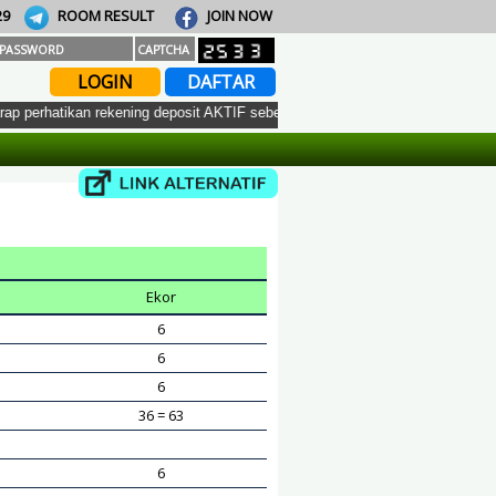
29
ROOM RESULT
JOIN NOW
LOGIN
DAFTAR
erhatikan rekening deposit AKTIF sebelum melakukan transfer dana !!!
Ekor
6
6
6
36 = 63
6