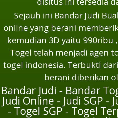
disitus ini tersedia 
Sejauh ini Bandar Judi Bu
online yang berani memberika
kemudian 3D yaitu 990ribu ,
Togel telah menjadi agen t
togel indonesia. Terbukti dar
berani diberikan o
Bandar Judi - Bandar Tog
Judi Online - Judi SGP - 
- Togel SGP - Togel Te