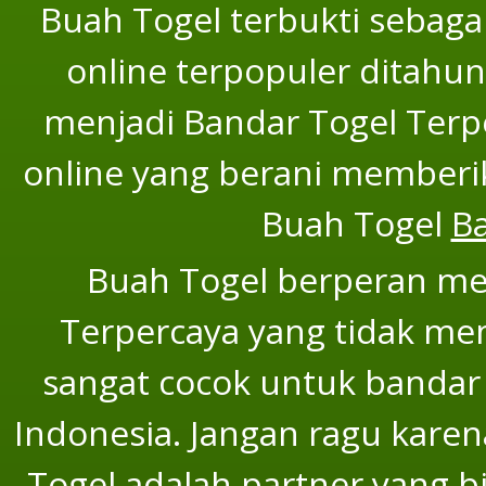
Buah Togel terbukti sebaga
online terpopuler ditahun
menjadi Bandar Togel Terper
online yang berani memberi
Buah Togel
B
Buah Togel berperan men
Terpercaya yang tidak mem
sangat cocok untuk bandar 
Indonesia. Jangan ragu karen
Togel adalah partner yang b