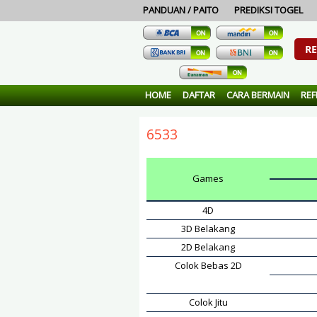
PANDUAN / PAITO
PREDIKSI TOGEL
RE
Selamat datang di Buah Togel. Bandar togel 100% aman dan terp
HOME
DAFTAR
CARA BERMAIN
REF
6533
Games
4D
3D Belakang
2D Belakang
Colok Bebas 2D
Colok Jitu