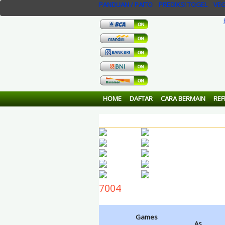
PANDUAN / PAITO
PREDIKSI TOGEL
VE
Selamat datang di Buah Togel. Bandar togel 100% aman dan terpe
HOME
DAFTAR
CARA BERMAIN
REF
7004
Games
As