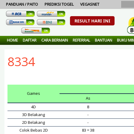
PANDUAN / PAITO
PREDIKSI TOGEL
VEGASNET
RESULT HARI INI
ogel. Bandar togel 100% aman dan terpercaya...Result singaporepools berd
HOME
DAFTAR
CARA BERMAIN
REFERRAL
BANTUAN
BUKU MI
8334
Games
As
4D
8
3D Belakang
-
2D Belakang
-
Colok Bebas 2D
83 = 38