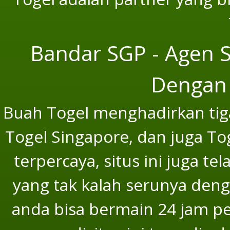
Bandar SGP - Agen S
Dengan 
Buah Togel menghadirkan tiga
Togel Singapore, dan juga To
terpercaya, situs ini juga t
yang tak kalah serunya deng
anda bisa bermain 24 jam p