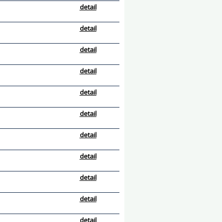
detail
detail
detail
detail
detail
detail
detail
detail
detail
detail
detail