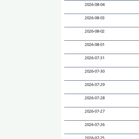
2026-08-04
2026-08-03
2026-08-02
2026-08-01
2026-07-31
2026-07-30
2026-07-29
2026-07-28
2026-07-27
2026-07-26
2026-07-25