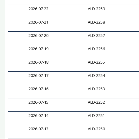
2026-07-22
ALD-2259
2026-07-21
ALD-2258
2026-07-20
ALD-2257
2026-07-19
ALD-2256
2026-07-18
ALD-2255
2026-07-17
ALD-2254
2026-07-16
ALD-2253
2026-07-15
ALD-2252
2026-07-14
ALD-2251
2026-07-13
ALD-2250