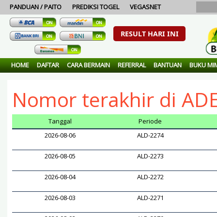
PANDUAN / PAITO
PREDIKSI TOGEL
VEGASNET
RESULT HARI INI
i Buah Togel. Bandar togel 100% aman dan terpercaya...Result singaporepo
HOME
DAFTAR
CARA BERMAIN
REFERRAL
BANTUAN
BUKU MI
Nomor terakhir di AD
Tanggal
Periode
2026-08-06
ALD-2274
2026-08-05
ALD-2273
2026-08-04
ALD-2272
2026-08-03
ALD-2271