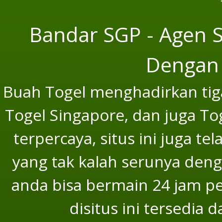
Bandar SGP - Agen S
Dengan 
Buah Togel menghadirkan tiga
Togel Singapore, dan juga To
terpercaya, situs ini juga t
yang tak kalah serunya deng
anda bisa bermain 24 jam p
disitus ini tersedia 