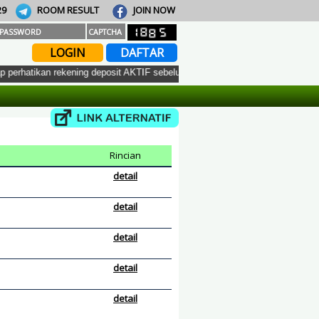
29
ROOM RESULT
JOIN NOW
LOGIN
DAFTAR
atikan rekening deposit AKTIF sebelum melakukan transfer dana !!!
Rincian
detail
detail
detail
detail
detail