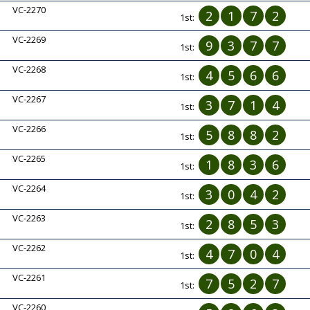
VC-2270
2
1
7
2
1st:
VC-2269
9
3
7
7
1st:
VC-2268
4
5
6
6
1st:
VC-2267
3
7
1
4
1st:
VC-2266
5
8
8
2
1st:
VC-2265
1
8
3
6
1st:
VC-2264
3
0
4
2
1st:
VC-2263
2
8
5
3
1st:
VC-2262
4
7
0
4
1st:
VC-2261
7
5
2
7
1st:
VC-2260