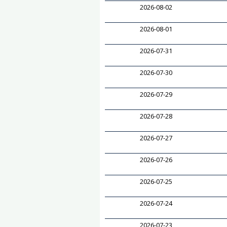
2026-08-02
2026-08-01
2026-07-31
2026-07-30
2026-07-29
2026-07-28
2026-07-27
2026-07-26
2026-07-25
2026-07-24
2026-07-23