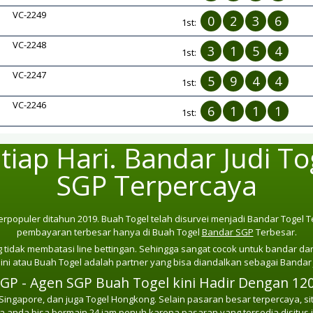
VC-2249
0
2
3
6
1st:
VC-2248
3
1
5
4
1st:
VC-2247
5
9
4
4
1st:
VC-2246
6
1
1
1
1st:
tiap Hari. Bandar Judi To
SGP Terpercaya
terpopuler ditahun 2019. Buah Togel telah disurvei menjadi Bandar Togel T
pembayaran terbesar hanya di Buah Togel
Bandar SGP
Terbesar.
 tidak membatasi line bettingan. Sehingga sangat cocok untuk bandar da
 ini atau Buah Togel adalah partner yang bisa diandalkan sebagai Bandar J
GP - Agen SGP Buah Togel kini Hadir Dengan 12
ingapore, dan juga Togel Hongkong. Selain pasaran besar terpercaya, sit
 anda bisa bermain 24 jam penuh karena pasaran yang tersedia disitus in