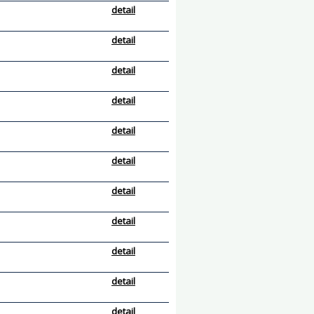
detail
detail
detail
detail
detail
detail
detail
detail
detail
detail
detail