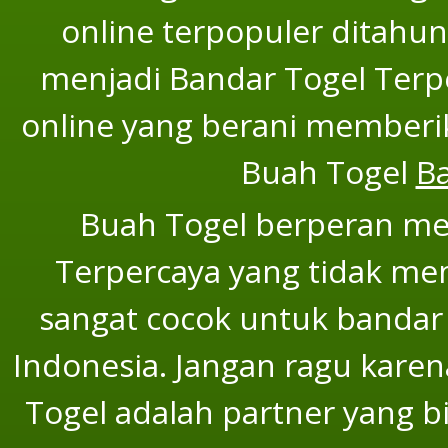
online terpopuler ditahun
menjadi Bandar Togel Terper
online yang berani memberi
Buah Togel
B
Buah Togel berperan men
Terpercaya yang tidak mem
sangat cocok untuk bandar 
Indonesia. Jangan ragu karen
Togel adalah partner yang b