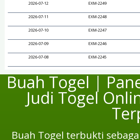
2026-07-12
EXM-2249
2026-07-11
EXM-2248
2026-07-10
EXM-2247
2026-07-09
EXM-2246
2026-07-08
EXM-2245
Buah Togel | Pane
Judi Togel Onl
Ter
Buah Togel terbukti sebaga