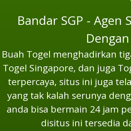
Bandar SGP - Agen S
Dengan 
Buah Togel menghadirkan tiga
Togel Singapore, dan juga To
terpercaya, situs ini juga t
yang tak kalah serunya deng
anda bisa bermain 24 jam p
disitus ini tersedia 