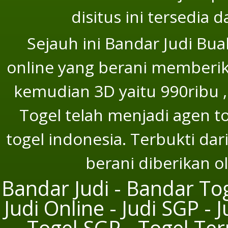
disitus ini tersedia 
Sejauh ini Bandar Judi Bu
online yang berani memberika
kemudian 3D yaitu 990ribu ,
Togel telah menjadi agen t
togel indonesia. Terbukti dar
berani diberikan o
Bandar Judi - Bandar Tog
Judi Online - Judi SGP - 
- Togel SGP - Togel Te