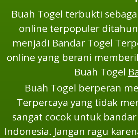
Buah Togel terbukti sebaga
online terpopuler ditahun
menjadi Bandar Togel Terper
online yang berani memberi
Buah Togel
B
Buah Togel berperan men
Terpercaya yang tidak mem
sangat cocok untuk bandar 
Indonesia. Jangan ragu karen