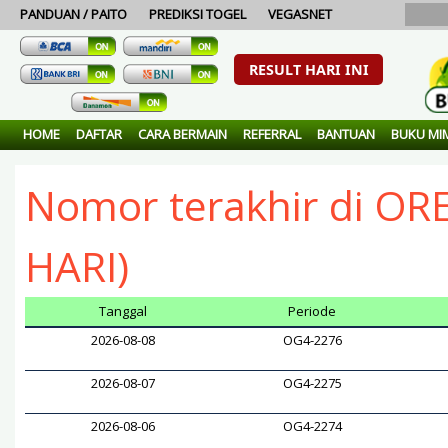
PANDUAN / PAITO
PREDIKSI TOGEL
VEGASNET
RESULT HARI INI
gel. Bandar togel 100% aman dan terpercaya...Result singaporepools berda
HOME
DAFTAR
CARA BERMAIN
REFERRAL
BANTUAN
BUKU MI
Nomor terakhir di OR
HARI)
Tanggal
Periode
2026-08-08
OG4-2276
2026-08-07
OG4-2275
2026-08-06
OG4-2274