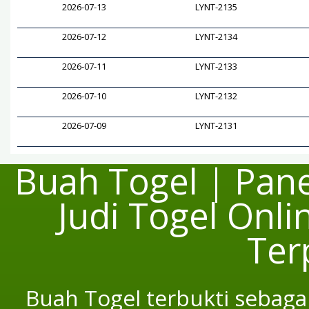
2026-07-13
LYNT-2135
2026-07-12
LYNT-2134
2026-07-11
LYNT-2133
2026-07-10
LYNT-2132
2026-07-09
LYNT-2131
Buah Togel | Pane
Judi Togel Onl
Ter
Buah Togel terbukti sebaga