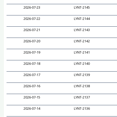
2026-07-23
LYNT-2145
2026-07-22
LYNT-2144
2026-07-21
LYNT-2143
2026-07-20
LYNT-2142
2026-07-19
LYNT-2141
2026-07-18
LYNT-2140
2026-07-17
LYNT-2139
2026-07-16
LYNT-2138
2026-07-15
LYNT-2137
2026-07-14
LYNT-2136