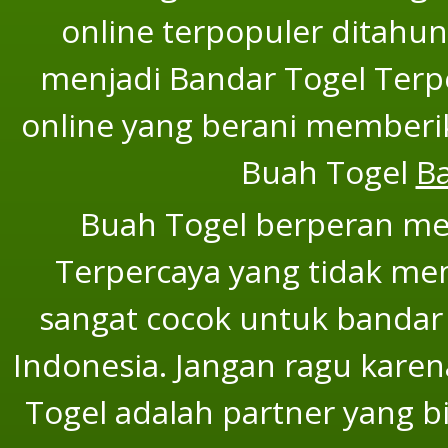
online terpopuler ditahun
menjadi Bandar Togel Terper
online yang berani memberi
Buah Togel
B
Buah Togel berperan men
Terpercaya yang tidak mem
sangat cocok untuk bandar 
Indonesia. Jangan ragu karen
Togel adalah partner yang b