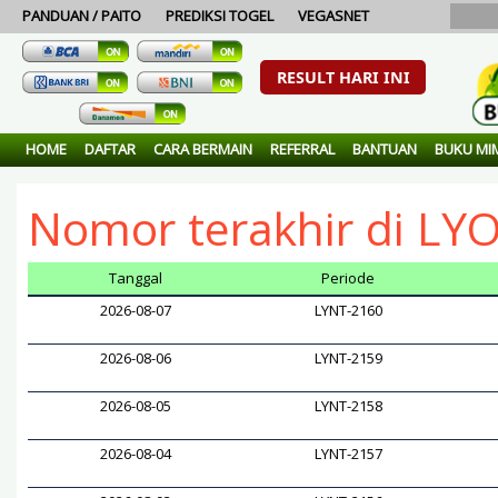
PANDUAN / PAITO
PREDIKSI TOGEL
VEGASNET
RESULT HARI INI
el. Bandar togel 100% aman dan terpercaya...Result singaporepools berdas
HOME
DAFTAR
CARA BERMAIN
REFERRAL
BANTUAN
BUKU MI
Nomor terakhir di LY
Tanggal
Periode
2026-08-07
LYNT-2160
2026-08-06
LYNT-2159
2026-08-05
LYNT-2158
2026-08-04
LYNT-2157