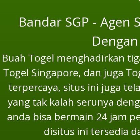
Bandar SGP - Agen S
Dengan 
Buah Togel menghadirkan tiga
Togel Singapore, dan juga To
terpercaya, situs ini juga t
yang tak kalah serunya deng
anda bisa bermain 24 jam p
disitus ini tersedia 