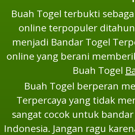
Buah Togel terbukti sebaga
online terpopuler ditahun
menjadi Bandar Togel Terper
online yang berani memberi
Buah Togel
B
Buah Togel berperan men
Terpercaya yang tidak mem
sangat cocok untuk bandar 
Indonesia. Jangan ragu karen