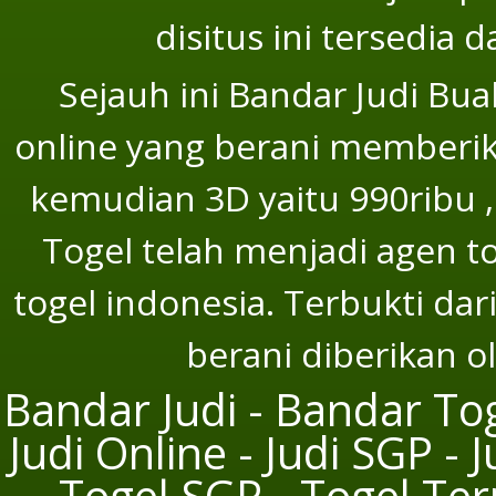
disitus ini tersedia 
Sejauh ini Bandar Judi Bu
online yang berani memberika
kemudian 3D yaitu 990ribu ,
Togel telah menjadi agen t
togel indonesia. Terbukti dar
berani diberikan o
Bandar Judi - Bandar Tog
Judi Online - Judi SGP - 
- Togel SGP - Togel Te