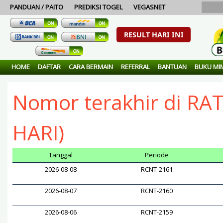
PANDUAN / PAITO
PREDIKSI TOGEL
VEGASNET
RESULT HARI INI
l. Bandar togel 100% aman dan terpercaya...Result singaporepools berdasa
HOME
DAFTAR
CARA BERMAIN
REFERRAL
BANTUAN
BUKU MI
Nomor terakhir di RA
HARI)
Tanggal
Periode
2026-08-08
RCNT-2161
2026-08-07
RCNT-2160
2026-08-06
RCNT-2159