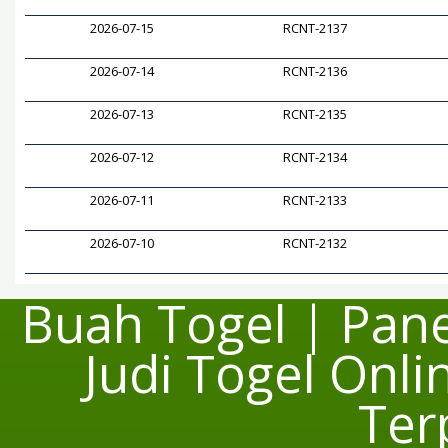
2026-07-15
RCNT-2137
2026-07-14
RCNT-2136
2026-07-13
RCNT-2135
2026-07-12
RCNT-2134
2026-07-11
RCNT-2133
2026-07-10
RCNT-2132
Buah Togel | Pane
Judi Togel Onl
Ter