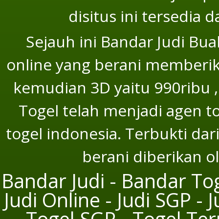
disitus ini tersedia 
Sejauh ini Bandar Judi Bu
online yang berani memberika
kemudian 3D yaitu 990ribu ,
Togel telah menjadi agen t
togel indonesia. Terbukti dar
berani diberikan o
Bandar Judi - Bandar Tog
Judi Online - Judi SGP - 
- Togel SGP - Togel Te