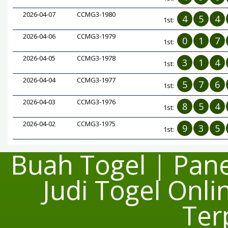
2026-04-07
CCMG3-1980
4
5
4
1st:
2026-04-06
CCMG3-1979
0
1
7
1st:
2026-04-05
CCMG3-1978
3
1
4
1st:
2026-04-04
CCMG3-1977
5
7
6
1st:
2026-04-03
CCMG3-1976
8
5
4
1st:
2026-04-02
CCMG3-1975
9
3
5
1st:
Buah Togel | Pane
Judi Togel Onl
Ter