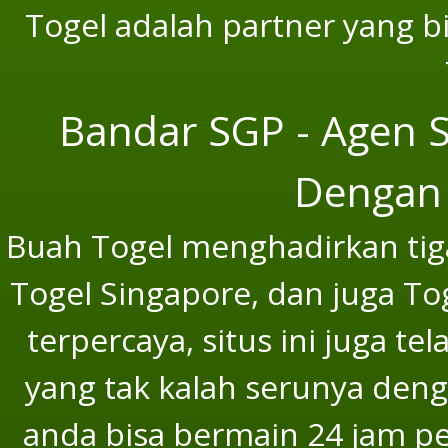
Togel adalah partner yang b
Bandar SGP - Agen S
Dengan 
Buah Togel menghadirkan tiga
Togel Singapore, dan juga To
terpercaya, situs ini juga t
yang tak kalah serunya deng
anda bisa bermain 24 jam p