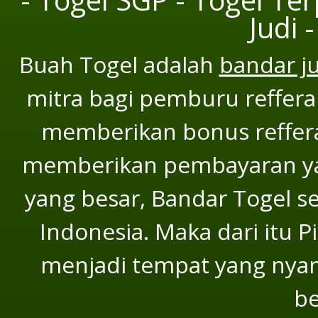
Judi 
Buah Togel adalah
bandar j
mitra bagi pemburu refferal
memberikan bonus refferal
memberikan pembayaran yan
yang besar, Bandar Togel se
Indonesia. Maka dari itu P
menjadi tempat yang nya
be