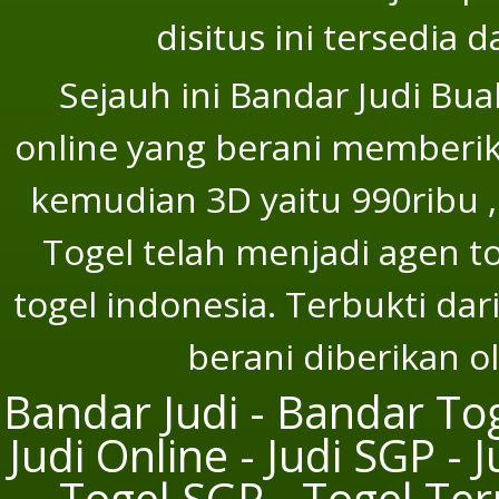
disitus ini tersedia 
Sejauh ini Bandar Judi Bu
online yang berani memberika
kemudian 3D yaitu 990ribu ,
Togel telah menjadi agen t
togel indonesia. Terbukti dar
berani diberikan o
Bandar Judi - Bandar Tog
Judi Online - Judi SGP - 
- Togel SGP - Togel Te