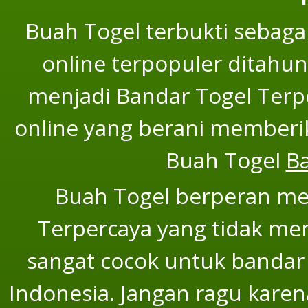
Buah Togel terbukti sebaga
online terpopuler ditahun
menjadi Bandar Togel Terper
online yang berani memberi
Buah Togel
B
Buah Togel berperan men
Terpercaya yang tidak mem
sangat cocok untuk bandar 
Indonesia. Jangan ragu karen