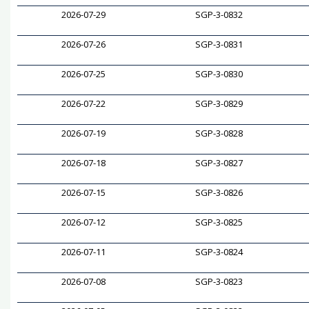
2026-07-29
SGP-3-0832
2026-07-26
SGP-3-0831
2026-07-25
SGP-3-0830
2026-07-22
SGP-3-0829
2026-07-19
SGP-3-0828
2026-07-18
SGP-3-0827
2026-07-15
SGP-3-0826
2026-07-12
SGP-3-0825
2026-07-11
SGP-3-0824
2026-07-08
SGP-3-0823