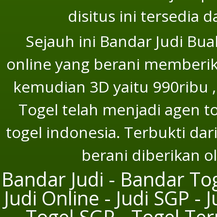
disitus ini tersedia 
Sejauh ini Bandar Judi Bu
online yang berani memberika
kemudian 3D yaitu 990ribu ,
Togel telah menjadi agen t
togel indonesia. Terbukti dar
berani diberikan o
Bandar Judi - Bandar Tog
Judi Online - Judi SGP - 
- Togel SGP - Togel Te