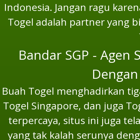
Indonesia. Jangan ragu karen
Togel adalah partner yang b
Bandar SGP - Agen S
Dengan 
Buah Togel menghadirkan tiga
Togel Singapore, dan juga To
terpercaya, situs ini juga t
yang tak kalah serunya deng